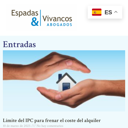
Ir
MAI
al
ES
ME
contenido
Entradas
Límite del IPC para frenar el coste del alquiler
10 de marzo de 2025
No hay comentarios