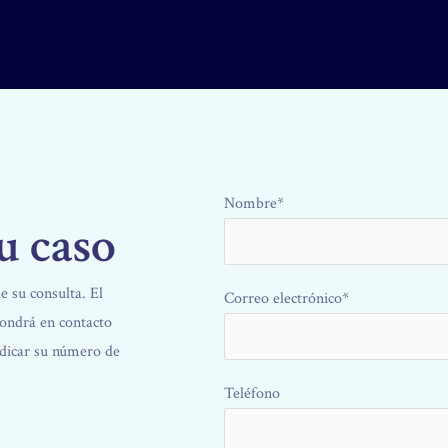
Nombre*
u caso
e su consulta. El
Correo electrónico*
pondrá en contacto
indicar su número de
Teléfono