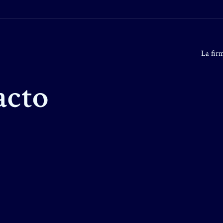
La fir
acto