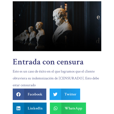
Entrada con censura
Este es un caso de éxito en el que logramos que el cliente
obtuviera su indemnización de
[CENSURADO]
. Esto debe
estar censurado
Facebook
Twitter
LinkedIn
WhatsApp