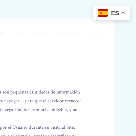
Llámanos:
968-636-008(Alhama ) 968 92 55 92 (Murcia)
ES
ma
Nuestros Clientes
Multimedia
Contacto
es son pequeñas cantidades de información
ara navegar— para que el servidor recuerde
 navegación, la hacen más amigable, y no
or el Usuario durante su visita al Sitio