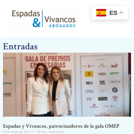
Ir
MAI
al
ES
ME
contenido
Entradas
Espadas y Vivancos, patrocinadores de la gala OMEP
13 de mayo de 2026
No hay comentarios