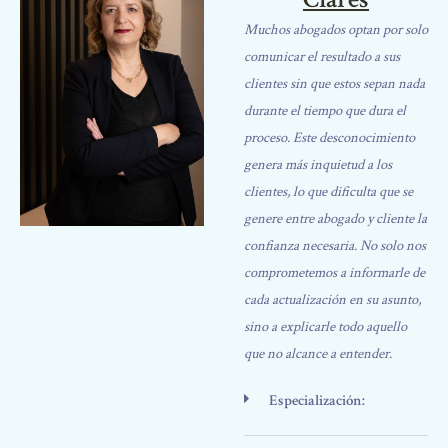
Muchos abogados optan por solo
comunicar el resultado a sus
clientes sin que estos sepan nada
durante el tiempo que dura el
proceso. Este desconocimiento
genera más inquietud a los
clientes, lo que dificulta que se
genere entre abogado y cliente la
confianza necesaria. No solo nos
comprometemos a informarle de
cada actualización en su asunto,
sino a explicarle todo aquello
que no alcance a entender.
Especialización: